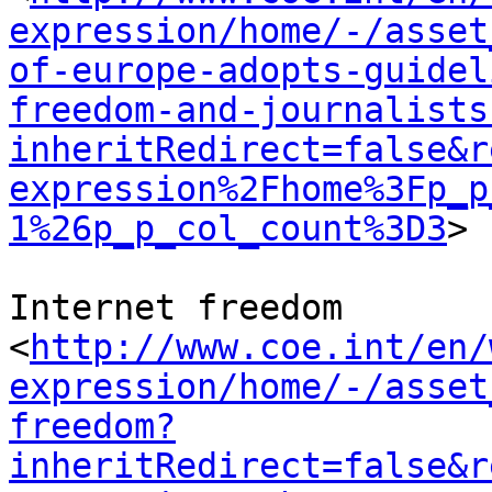
expression/home/-/asset
of-europe-adopts-guidel
freedom-and-journalists
inheritRedirect=false&r
expression%2Fhome%3Fp_p
1%26p_p_col_count%3D3
>

Internet freedom 

<
http://www.coe.int/en/
expression/home/-/asset
freedom?
inheritRedirect=false&r