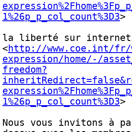
expression%2Fhome%3Fp_p
1%26p_p_col_count%3D3
>

la liberté sur internet 
<
http://www.coe.int/fr/
expression/home/-/asset
freedom?
inheritRedirect=false&r
expression%2Fhome%3Fp_p
1%26p_p_col_count%3D3
>

Nous vous invitons à pa