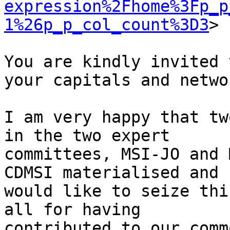
expression%2Fhome%3Fp_p
1%26p_p_col_count%3D3
>

You are kindly invited 
your capitals and networ
I am very happy that tw
in the two expert 

committees, MSI-JO and 
CDMSI materialised and 

would like to seize thi
all for having 

contributed to our comm